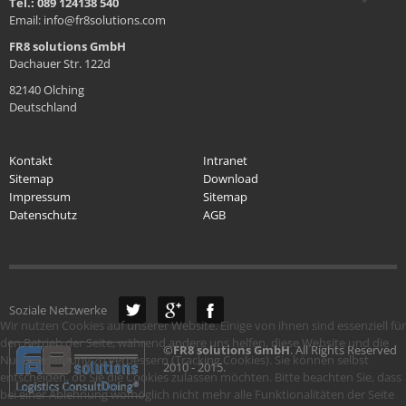
Tel.: 089 124138 540
Email: info@fr8solutions.com
FR8 solutions GmbH
Dachauer Str. 122d
82140 Olching
Deutschland
Kontakt
Intranet
Sitemap
Download
Impressum
Sitemap
Datenschutz
AGB
Soziale Netzwerke
Wir nutzen Cookies auf unserer Website. Einige von ihnen sind essenziell für
den Betrieb der Seite, während andere uns helfen, diese Website und die
©
FR8 solutions GmbH
. All Rights Reserved
Nutzererfahrung zu verbessern (Tracking Cookies). Sie können selbst
2010 - 2015.
entscheiden, ob Sie die Cookies zulassen möchten. Bitte beachten Sie, dass
bei einer Ablehnung womöglich nicht mehr alle Funktionalitäten der Seite