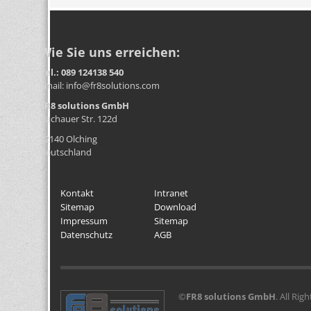
Wie Sie uns erreichen:
Tel.: 089 124138 540
Email: info@fr8solutions.com
FR8 solutions GmbH
Dachauer Str. 122d
82140 Olching
Deutschland
Kontakt
Intranet
Sitemap
Download
Impressum
Sitemap
Datenschutz
AGB
©
FR8 solutions GmbH
. All Rig