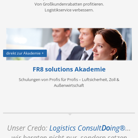
Von Großkundenrabatten profitieren.
Logistikservice verbessern.
direkt zur Akademie +
FR8 solutions Akademie
Schulungen von Profis für Profis – Luftsicherheit, Zoll &
Außenwirtschaft
Unser Credo:
Logistics Consult
Do
ing®
...
wir beraten nicht nur, sondern setzen