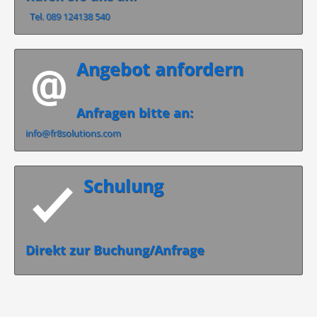
Tel. 089 124138 540
Angebot anfordern
Anfragen bitte an:
info@fr8solutions.com
Schulung
Direkt zur Buchung/Anfrage