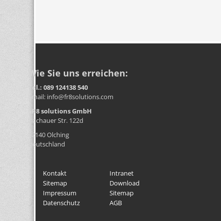
Wie Sie uns erreichen:
Tel.: 089 124138 540
Email: info@fr8solutions.com
FR8 solutions GmbH
Dachauer Str. 122d
82140 Olching
Deutschland
Kontakt
Intranet
Sitemap
Download
Impressum
Sitemap
Datenschutz
AGB